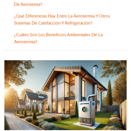
De Aerotemia?
¿Qué Diferencias Hay Entre La Aerotermia Y Otros
Sistemas De Calefacción Y Refrigeración?
¿Cuáles Son Los Beneficios Ambientales De La
Aerotermia?