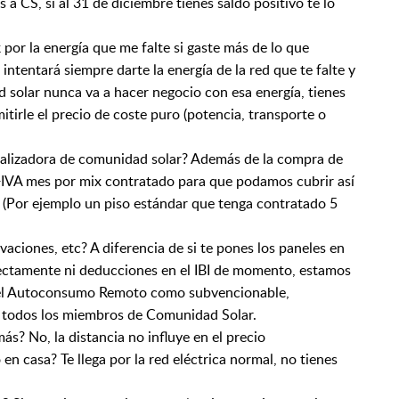
s a CS, si al 31 de diciembre tienes saldo positivo te lo
por la energía que me falte si gaste más de lo que
ntentará siempre darte la energía de la red que te falte y
d solar nunca va a hacer negocio con esa energía, tienes
irle el precio de coste puro (potencia, transporte o
ializadora de comunidad solar? Además de la compra de
€+IVA mes por mix contratado para que podamos cubrir así
a (Por ejemplo un piso estándar que tenga contratado 5
aciones, etc? A diferencia de si te pones los paneles en
rectamente ni deducciones en el IBI de momento, estamos
e el Autoconsumo Remoto como subvencionable,
a todos los miembros de Comunidad Solar.
ás? No, la distancia no influye en el precio
en casa? Te llega por la red eléctrica normal, no tienes