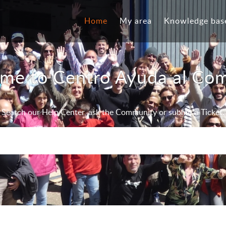
Home
My area
Knowledge bas
me to Centro Ayuda al Co
Search our Help Center, ask the Community or submit a Ticket.