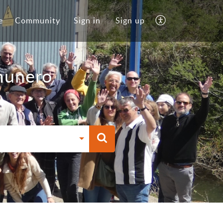
e
Community
Sign in
Sign up
munero